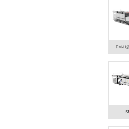
FM-
S