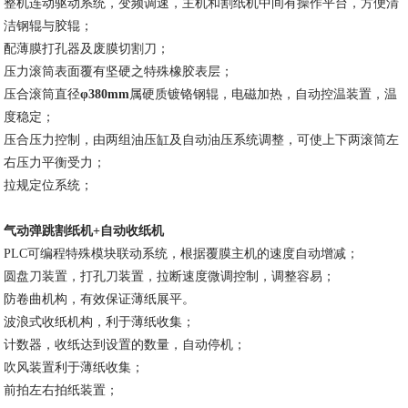
整机连动驱动系统，变频调速，主机和割纸机中间有操作平台，方便清
洁钢辊与胶辊；
配薄膜打孔器及废膜切割刀；
压力滚筒表面覆有坚硬之特殊橡胶表层；
压合滚筒直径
φ
380mm
属硬质镀铬钢辊，电磁加热，自动控温装置，温
度稳定；
压合压力控制，由两组油压缸及自动油压系统调整，可使上下两滚筒左
右压力平衡受力；
拉规定位系统；
气动弹跳割纸机
+
自动收纸机
PLC
可编程特殊模块联动系统，根据覆膜主机的速度自动增减；
圆盘刀装置，打孔刀装置，拉断速度微调控制，调整容易；
防卷曲机构，有效保证薄纸展平。
波浪式收纸机构，利于薄纸收集；
计数器，收纸达到设置的数量，自动停机；
吹风装置利于薄纸收集；
前拍左右拍纸装置；