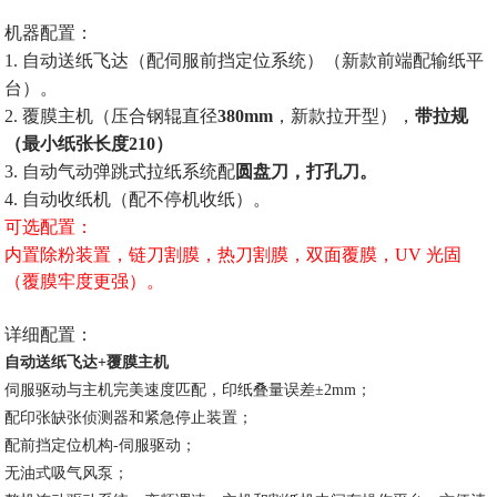
机器配置：
1.
自动送纸飞达（配伺服前挡定位系统）（新款前端配输纸平
台）。
2.
覆膜主机（压合钢辊直径
380mm
，新款拉开型），
带拉规
（最小纸张长度
210
）
3.
自动气动弹跳式拉纸系统配
圆盘刀，打孔刀。
4.
自动收纸机（配不停机收纸）。
可选配置：
内置除粉装置，链刀割膜，热刀割膜，双面覆膜，UV 光固
（覆膜牢度更强）。
详细配置：
自动送纸飞达
+
覆膜主机
伺服驱动与主机完美速度匹配，印纸叠量误差±
2mm
；
配印张缺张侦测器和紧急停止装置；
配前挡定位机构
-
伺服驱动；
无油式吸气风泵；