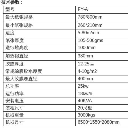
技术参数：
型号
FY-A
最大纸张规格
780*800mm
最小纸张规格
260*210mm
速度
5-80m/min
纸张厚度
105-500gms
送纸堆高度
1000mm
加热辊直径
380mm
胶膜厚度
12-25
μm
常规涂膜胶水厚度
4-10g/m2
最大胶膜卷直径
400mm
总功率
25kw
运行功率
18kw/h
安装电压
40KVA
装柜尺寸
20尺柜
机器重量
3000kgs
机器尺寸
6500*1550*2080mm