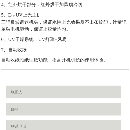
4
、红外烘干部分
：红外烘干加风扇冷切
5
、
E
型
UV
上光主机
三辊反转调速机头，保证水性上光效果及不出条纹印，计量辊
单独电机驱动，保证上胶量均匀。
6
、
UV
干燥系统：
UV
灯罩
+
风扇
7
、自动收纸
自动收纸拍纸理纸功能，提高开机机长的使用体验。