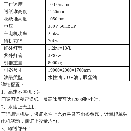
工作速度
10-80m/min
送纸堆高度
1150mm
收纸堆高度
1050mm
电压
380V 50Hz 3P
主电机功率
2.5kw
待机功率
70kw
红外灯管
1.2kw
×
18
条
紫外灯管
3
×
8kw
机器重量
8000kg
机器尺寸
19000
×
2000
×
1700mm
油品类型
水性油，
UV
油，吸塑油
详细配置：
1
、高速不停机飞达
四吸四送稳定送纸，最高速度可达
12000
张
/
小时。
2、
水油上光主机
三辊调速机头，保证水性上光效果及不出条纹印，计量辊单独
电机驱动，保证上胶量均匀。
3
、输送部分：