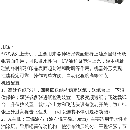
用途：
SGZ
系列上光机，主要用来各种纸张表面进行上油涂层修饰纸
张表面作用，可以做水性油，
UV
油和吸塑油上光，经本机处
理的各种纸张印品表面起防潮和耐磨等作用。机器外形美观、
性能稳定可靠、操作简单方便、自动化程度高等特点。
机器配置：
1
、高速送纸飞达，四吸四送结构稳定送纸，送纸台上、下限
位保护；双张或多张进纸检测装置，无极变频送纸；飞达载纸
台上升保护装置；载纸台上方和飞达头设有微动开关，防止纸
张上升过高撞击飞达头。（可以选装不停机送纸功能）
2
、
A
主机：三辊涂布（涂布辊直径
140mm
）主要适用于水性光
油涂层。采用辊筒传动机构，使涂布油层均匀、平整细腻，节