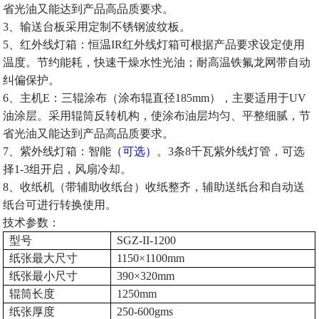
省光油又能达到产品高品质要求。
3
、输送台板采用定制不锈钢波纹板。
5
、红外线灯箱：恒温
IR
红外线灯箱可根据产品要求设定使用
温度。节约能耗，快速干燥水性光油；耐高温铁氟龙网带自动
纠偏保护。
6
、主机
E
：三辊涂布（涂布辊直径
185mm
），主要适用于
UV
油涂层。采用辊筒反转机构，使涂布油层均匀、平整细腻，节
省光油又能达到产品高品质要求。
7
、紫外线灯箱：智能
（可选）
。
3
条
8
千瓦紫外线灯管，可选
择
1-3
组开启，风扇冷却。
8
、收纸机（带辅助收纸台）收纸整齐，辅助送纸台和自动送
纸台可进行转换使用。
技术参数：
型号
SGZ-II-1200
纸张最大尺寸
1150
×
1100mm
纸张最小尺寸
390
×
320mm
辊筒长度
1250mm
纸张厚度
250-600gms