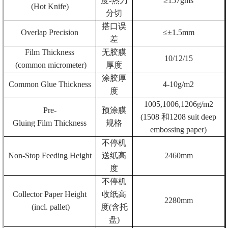
度
-
热刀
≥
1
5
7
gms
(
H
ot
K
nife)
分切
搭口误
Overlap
P
recision
≤±
1
.5
mm
差
Film
T
hickness
无胶膜
10/12/15
(common micrometer)
厚度
涂胶厚
Common
G
lue
T
hickness
4-10g/m2
度
1005,1006,1206g/m2
Pre-
预涂膜
(1508
和
1208
suit deep
G
luing
F
ilm
T
hickness
规格
embossing paper
)
不停机
Non-
S
top Feeding
H
eight
送纸高
2460
mm
度
不停机
Collector
P
aper
H
eight
收纸高
2280
mm
(incl. pallet)
度
(
含托
盘
)