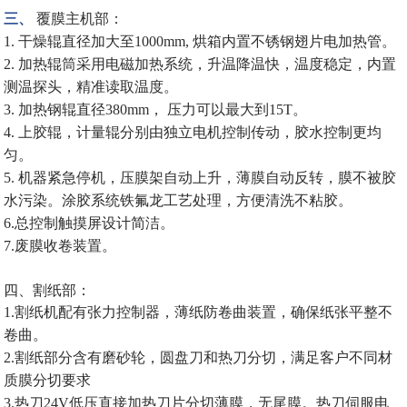
三
、
覆膜主机部：
1.
干燥辊直径加大至
1000
mm
,
烘箱内置不锈钢翅片电加热管。
2.
加热辊筒采用电磁加热系统，升温降温快，温度稳定，内置
测温探头，精准读取温度。
3.
加热钢辊直径
380mm
，
压力可以最大到
1
5
T
。
4.
上胶辊，计量辊分别由独立电机控制传动，胶水控制更均
匀。
5.
机器紧急停机，压膜架自动上升，
薄膜自动反转，膜不被胶
水污染
。
涂胶
系统铁氟龙工艺处理，方便清洗不粘胶
。
6.
总控制触摸屏设计简洁。
7.
废膜收卷装置。
四、割纸部：
1.
割纸机配有张力控制器，
薄纸
防卷曲装置，确保纸张平整不
卷曲。
2.
割纸部分含有磨砂轮，圆盘刀和热刀分切，满足客户不同材
质膜分切要求
3.
热刀
24V
低压直接加热
刀片
分切
薄膜，
无尾膜
。
热刀伺服电