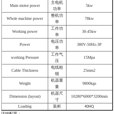
主电机
Main motor power
5kw
功率
整机功
Whole machine power
78kw
率
工作功
Working power
3
0
-45kw
率
电压功
Power
380V-50Hz-3P
率
工作气
working
P
ressure
15
Mpa
压
电线粗
Cable
T
hickness
25
mm2
细
机器重
Weight
98
00kgs
量
机器尺
Dimension (layout)
10280*6000*3200mm
寸
Loading
装柜
40HQ
详细配置：