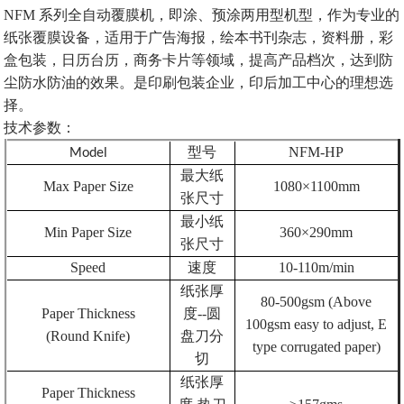
NFM
系列全自动覆膜机，即涂、预涂两用型机型，作为专业的
纸张覆膜设备，适用于广告海报，绘本书刊杂志，资料册，彩
盒包装，日历台历，商务卡片等领域，
提高产品档次，达到防
尘防水防油的效果。是印刷包装企业，印后加工中心的理想选
择。
技术参数：
型号
N
FM-HP
Model
最大纸
Max
P
aper
S
ize
1080×
1100
mm
张尺寸
最小纸
Min
P
aper
S
ize
360×
290
mm
张尺寸
Speed
速度
10-
11
0
m/min
纸张厚
80-500
gsm
(Above
Paper
T
hickness
度
--
圆
100g
sm
easy to adjust, E
(
R
ound
K
nife)
盘刀分
type corrugated paper)
切
纸张厚
Paper
T
hickness