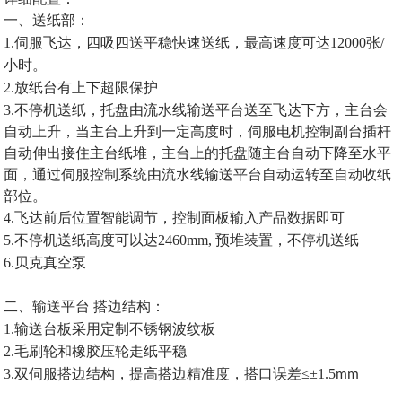
一、送纸部：
1.
伺服飞达，四吸四送平稳快速送纸，最高速度可达
12000
张
/
小时。
2.
放纸台有上下超限保护
3.不停机送纸，托盘由流水线输送平台送至飞达下方，主台会
自动上升，当主台上升到一定高度时，伺服电机控制副台插杆
自动伸出接住主台纸堆，主台上的托盘随主台自动下降至水平
面，通过伺服控制系统由流水线输送平台自动运转至自动收纸
部位。
4.
飞达前后位置智能调节，控制面板输入产品数据即可
5.
不停机送纸高度可以达2460mm, 预堆装置，不停机送纸
6.贝克真空泵
二、输送平台
搭边结构
：
1.
输送台板采用定制不锈钢波纹板
2.
毛刷轮和橡胶压轮走纸平稳
3
.
双伺服
搭边结构，提高搭边精准度，搭口
误差
≤±
1.5
mm