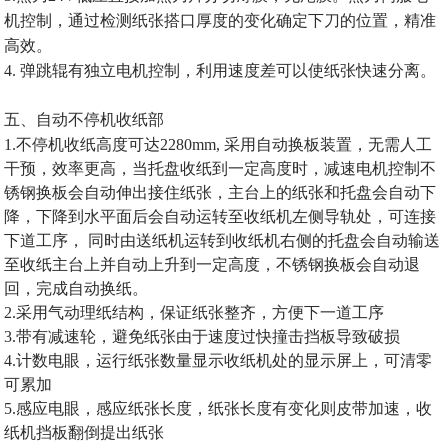
机控制，通过
检测纸张
搭口
厚度
的变化确定下刀的位置，
精准
高效
。
4.
弹跳辊有独立电机控制，利用速度差可以使纸张
快速
分离
。
五
、自动不停机收纸部
1.不停机收纸高度可达2280mm, 采用自动换板装置，无需人工
干预，效率更高，当托盘收纸到一定高度时，减速电机控制不
锈钢换板会自动伸出接住纸张，主台上的纸张和托盘会自动下
降，下降到水平面后会自动运转至收纸机左侧导轨处，可连接
下道工序， 同时由送纸机运转到收纸机右侧的托盘会自动输送
至收纸主台上并自动上升到一定高度，不锈钢换板会自动退
回，完成自动换纸。
2.采用气动理纸结构，保证纸张整齐，方便下一道工序
3.带有减速轮，避免纸张由于速度过快撞击挡板导致破损
4.计数电眼，运行纸张数量显示收纸机处的显示屏上，可清零
可累加
5.感应电眼，感应纸张长度，纸张长度有变化则皮带加速，收
纸机挡板翻倒提出纸张