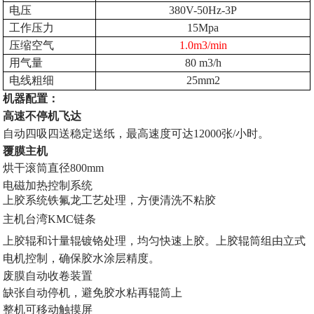
电压
380V-50Hz-3P
工作压力
15Mpa
压缩空气
1.0m3/min
用气量
80 m3/h
电线粗细
25mm2
机器配置：
高速不停机飞达
自动四吸四送稳定送纸，最高速度可达
12000
张
/
小时。
覆膜主机
烘干滚筒直径
800mm
电磁加热控制系统
上胶系统铁氟龙工艺处理，方便清洗不粘胶
主机台湾
KMC
链条
上胶辊和计量辊镀铬处理，均匀快速上胶。上胶辊筒组由立式
电机控制，确保胶水涂层精度。
废膜自动收卷装置
缺张自动停机，避免胶水粘再辊筒上
整机可移动触摸屏