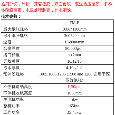
热刀分切，除粉，开窗覆膜，双面覆膜，双道热压覆膜，多卷
多段膜覆膜，电晕处理装置，静电消除。
技术参数：
FM-E
最大纸张规格
1080*1100mm
最小纸张规格
360*290mm
速度
10-80m/min
纸张厚度
80-500gsm
搭口精度
≤±2mm
无胶膜厚
10/12/15
涂水厚度
4-10 g/m2
预涂膜规格
1005,1006,1206 (1508 and 1208
适用于深
压纹纸张
)
不停机送纸高度
1150mm
不停机收纸高度
1050mm
主电机功率
5kw
整机功率
65kw
工作功率
35-45kw