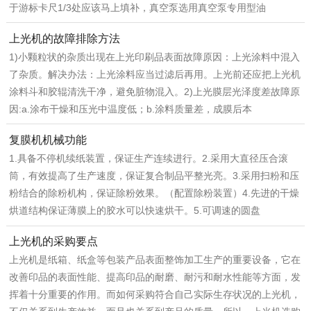
于游标卡尺1/3处应该马上填补，真空泵选用真空泵专用型油
上光机的故障排除方法
1)小颗粒状的杂质出现在上光印刷品表面故障原因：上光涂料中混入
了杂质。解决办法：上光涂料应当过滤后再用。上光前还应把上光机
涂料斗和胶辊清洗干净，避免脏物混入。2)上光膜层光泽度差故障原
因:a.涂布干燥和压光中温度低；b.涂料质量差，成膜后本
复膜机机械功能
1.具备不停机续纸装置，保证生产连续进行。2.采用大直径压合滚
筒，有效提高了生产速度，保证复合制品平整光亮。3.采用扫粉和压
粉结合的除粉机构，保证除粉效果。（配置除粉装置）4.先进的干燥
烘道结构保证薄膜上的胶水可以快速烘干。5.可调速的圆盘
上光机的采购要点
上光机是纸箱、纸盒等包装产品表面整饰加工生产的重要设备，它在
改善印品的表面性能、提高印品的耐磨、耐污和耐水性能等方面，发
挥着十分重要的作用。而如何采购符合自己实际生存状况的上光机，