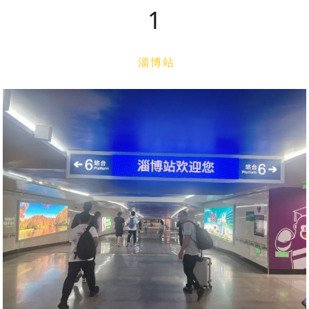
1
淄博站