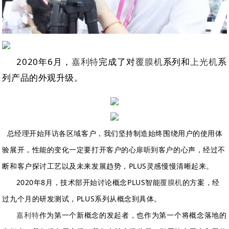
2020
6
年
月，
嘉利特
完成了对
覆膜机
系列和
上光机
系
列产品的外观升级。
总经理开始拜访各区域客户，我们坚持制造始终围绕用户的使用体
验展开，性能的变化一定要打开客户的心扉听到客户的心声，经过不
PLUS
断和客户探讨工艺以及未来发展趋势，
灵感慢慢清晰起来。
2020
8
PLUS
年
月，技术部开始讨论概念
智能
覆膜机
的方案，经
PLUS
过九个月的研发测试，
系列从概念到具体。
嘉利特
作为第一个新概念的发起者，也作为第一个将概念落地的