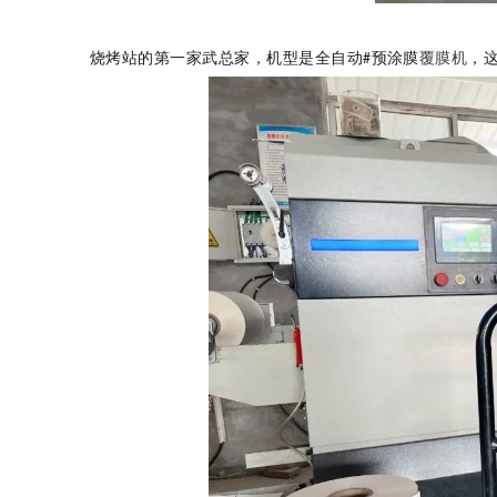
烧烤站的第一家武总家，机型是全自动
预涂膜
覆膜机
，
#