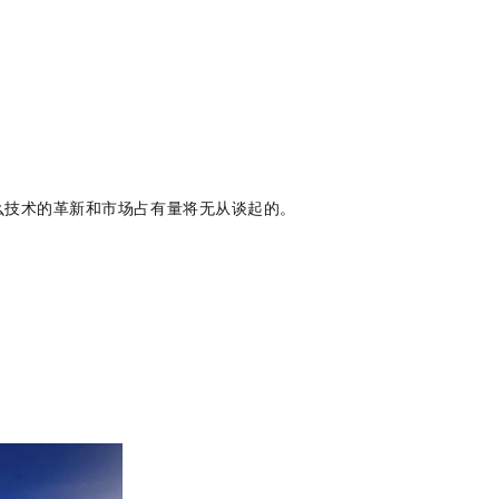
么技术的革新和市场占有量将无从谈起的。