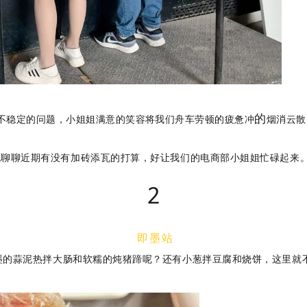
的
不稳定的问题，小姐姐满意的笑容将我们舟车劳顿的疲惫冲
烟消云散
聊聊近期有没有加砖添瓦的打算，好让我们的电商部小姐姐忙碌起来
2
即墨站
墨的蒜泥热拌大肠和软糯的炖猪蹄呢？还有小葱拌豆腐和烧饼，这里就