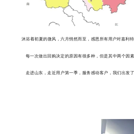
沐浴着初夏的微风，六月悄然而至，感恩所有用户对嘉利
每一次做出回购决
定的原因有很多种，但是其中两个因
走进山东，走近用户第一季，服务感动客户，我们出发