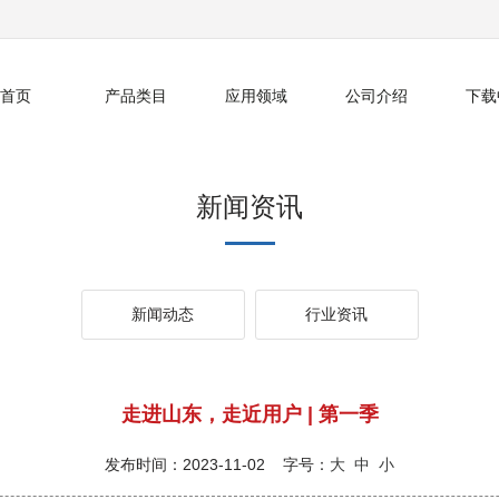
首页
产品类目
应用领域
公司介绍
下载
新闻资讯
新闻动态
行业资讯
走进山东，走近用户 | 第一季
发布时间：2023-11-02 字号：
大
中
小