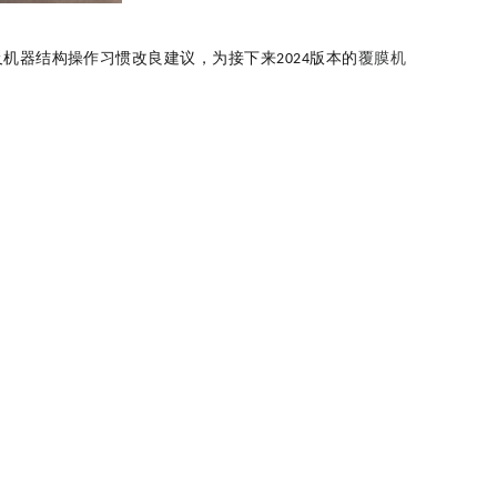
及机器结构操作习惯改良建议，为接下来
版本的
覆膜机
2024