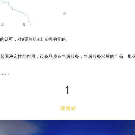
特的认可，对
覆膜机
上光机
的青睐。
#
#
素起着决定性的作用，设备品质＆售后服务，售后服务滞后的产
品，那
了
……
1
淄博站