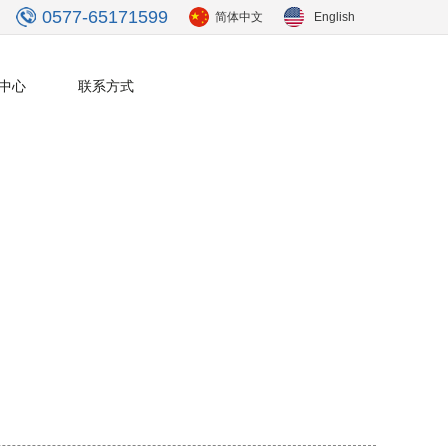
0577-65171599
简体中文
English
中心
联系方式