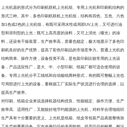
上光机
器的形式分为印刷机联机
上光机
组、专用
上光机
和印刷机结构的
形式三种。其中，多色印刷机联机
上光机
组，结构有四色、五色、六色
加1色或2色的
上光机
组，有既可采用水性或局部UV上光，又可进行油
型和溶剂型的上光；既可上高亮度的涂料，又可上消光（哑光）的涂
料，还设有干燥装置，生产效率高，质量也稳定，极大地显示了多色印
刷机良好的生产优势，提高了彩色印刷品的市场竞争力。普通
上光机
的
结构简单、操作方便，设备投资不高，是包装印刷比较常用的上光设
备，产品适应性广，是大、中、小型印刷、纸箱厂都可适合使用的设
备。专用
上光机
分手工续纸和自动输纸两种形式，有的既可整幅上光也
可局部进行上光的设备，要根据工厂实际生产状况进行合理的选择，以
提高生产效率。
对印刷、纸箱企业来说选择机器结构优良、性能稳定、操作方便、生产
效率高、适用性广，又能较好地节约能源的
上光机
，对科学合理地组织
生产具有十分重要的意义。
上光机
是纸箱、纸盒等包装产品表面整饰加
工生产的重要设备，它在改善印品的表面性能、提高印品的耐磨、耐污